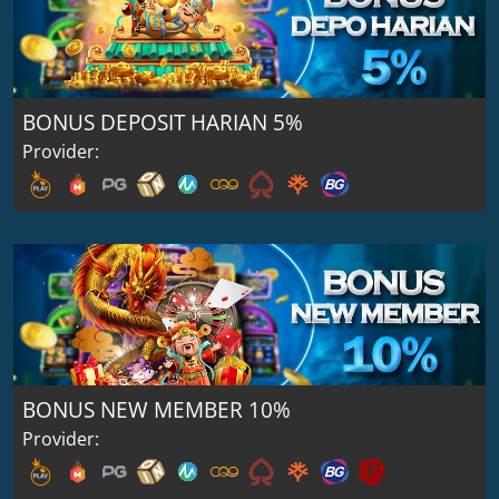
BONUS DEPOSIT HARIAN 5%
Provider:
BONUS NEW MEMBER 10%
Provider: