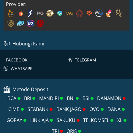
Provider:
Hubungi Kami
FACEBOOK
TELEGRAM
WHATSAPP
Metode Deposit
BCA
BRI
MANDIRI
BNI
BSI
DANAMON
CIMB
SEABANK
BANK JAGO
OVO
DANA
GOPAY
LINK AJA
SAKUKU
TELKOMSEL
XL
TRI
QRIS