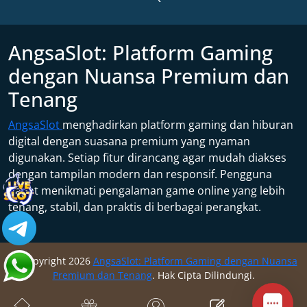
AngsaSlot: Platform Gaming
dengan Nuansa Premium dan
Tenang
AngsaSlot
menghadirkan platform gaming dan hiburan
digital dengan suasana premium yang nyaman
digunakan. Setiap fitur dirancang agar mudah diakses
dengan tampilan modern dan responsif. Pengguna
dapat menikmati pengalaman game online yang lebih
tenang, stabil, dan praktis di berbagai perangkat.
© Copyright 2026
AngsaSlot: Platform Gaming dengan Nuansa
Premium dan Tenang
. Hak Cipta Dilindungi.